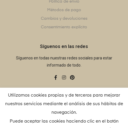
Política de envío
Métodos de pago
Cambios y devoluciones
Consentimiento explícito
Síguenos en las redes
Síguenos en todas nuestras redes sociales para estar
informado de todo.
Utilizamos cookies propias y de terceros para mejorar
nuestros servicios mediante el análisis de sus hábitos de
© Copyright 2021
Alegria 15
– Todos los derechos
navegación.
reservados
Puede aceptar las cookies haciendo clic en el botón