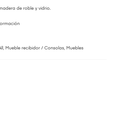
adera de roble y vidrio.
nformación
ll
,
Mueble recibidor / Consolas
,
Muebles